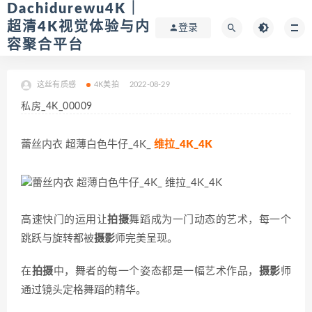
Dachidurewu4K｜
超清4K视觉体验与内
登录
容聚合平台
这丝有质感
4K美拍
2022-08-29
私房_4K_00009
蕾丝内衣 超薄白色牛仔_4K_
维拉_4K_4K
高速快门的运用让
拍摄
舞蹈成为一门动态的艺术，每一个
跳跃与旋转都被
摄影
师完美呈现。
在
拍摄
中，舞者的每一个姿态都是一幅艺术作品，
摄影
师
通过镜头定格舞蹈的精华。