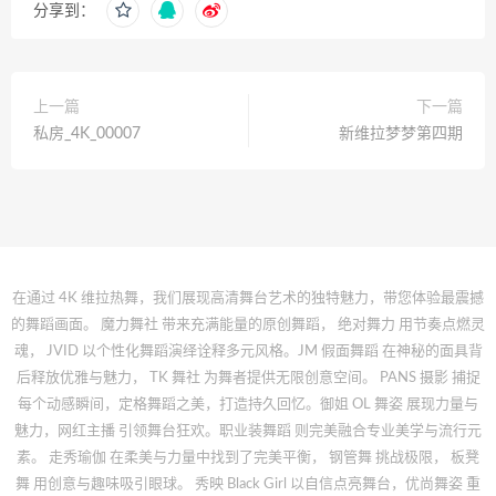
分享到：
上一篇
下一篇
私房_4K_00007
新维拉梦梦第四期
在通过 4K 维拉热舞，我们展现高清舞台艺术的独特魅力，带您体验最震撼
的舞蹈画面。 魔力舞社 带来充满能量的原创舞蹈， 绝对舞力 用节奏点燃灵
魂， JVID 以个性化舞蹈演绎诠释多元风格。JM 假面舞蹈 在神秘的面具背
后释放优雅与魅力， TK 舞社 为舞者提供无限创意空间。 PANS 摄影 捕捉
每个动感瞬间，定格舞蹈之美，打造持久回忆。御姐 OL 舞姿 展现力量与
魅力，网红主播 引领舞台狂欢。职业装舞蹈 则完美融合专业美学与流行元
素。 走秀瑜伽 在柔美与力量中找到了完美平衡， 钢管舞 挑战极限， 板凳
舞 用创意与趣味吸引眼球。 秀映 Black Girl 以自信点亮舞台，优尚舞姿 重