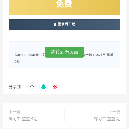
免费
登录后下载
跳转到新页面
Dachidurewu4K｜超清4K视觉体验与内容聚合平台
»
练习生 童童
5期
分享到：
上一篇
下一篇
练习生 童童 4期
练习生 童童 期