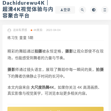
Dachidurewu4K｜
超清4K视觉体验与内
登录
容聚合平台
这丝有质感
4K美拍
2023-04-04
练习生 童童 5期
精彩的舞蹈通过
拍摄
被永恒定格，
摄影
让观众即使不在现
场，也能感受到舞者的力量与节奏。
摄影
师通过镜头语言，展现了舞蹈中每一瞬间的美，
拍摄
下的舞者仿佛静止于时间的长河中。
本文内容来自
大尺度热舞4K
，如果你关注 4K 高清画质、
真实影像与视觉美学，可浏览本站更多相关内容。