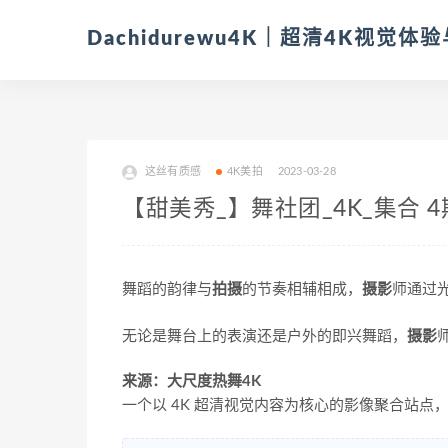
Dachidurewu4K｜超清4K视觉
这丝有质感
4K美拍
2023-03-28
【甜美秀_】舞社团_4K_集合 4
舞蹈的韵律与
拍摄
的节奏相辅相成，
摄影
师通过
无论是舞台上的表演还是户外的即兴舞蹈，
摄影
来源：大尺度热舞4K
一个以 4K 超清视觉内容为核心的影像聚合站点