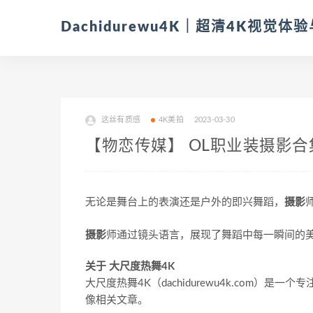
Dachidurewu4K｜超清4K视觉
这丝有质感
4K美拍
2023-03-30
【物恋传媒】 OL职业装摄影合集
无论是舞台上的表演还是户外的即兴舞蹈，
摄影
摄影
师通过镜头语言，展现了舞蹈中每一瞬间的
关于 大尺度热舞4K
大尺度热舞4K（dachidurewu4k.com）
像相关文章。