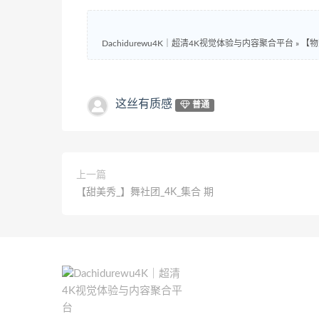
Dachidurewu4K｜超清4K视觉体验与内容聚合平台
»
【物
这丝有质感
普通
上一篇
【甜美秀_】舞社团_4K_集合 期