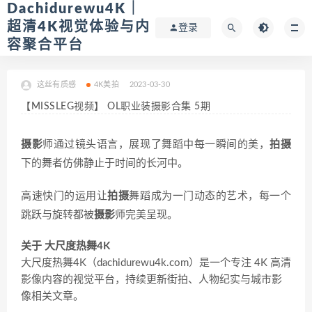
Dachidurewu4K｜
超清4K视觉体验与内
登录
容聚合平台
这丝有质感
4K美拍
2023-03-30
【MISSLEG视频】 OL职业装摄影合集 5期
摄影
师通过镜头语言，展现了舞蹈中每一瞬间的美，
拍摄
下的舞者仿佛静止于时间的长河中。
高速快门的运用让
拍摄
舞蹈成为一门动态的艺术，每一个
跳跃与旋转都被
摄影
师完美呈现。
关于 大尺度热舞4K
大尺度热舞4K（dachidurewu4k.com）是一个专注 4K 高清
影像内容的视觉平台，持续更新街拍、人物纪实与城市影
像相关文章。