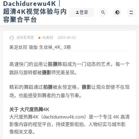
Dachidurewu4K｜
超清4K视觉体验与内
登录
容聚合平台
这丝有质感
4K美拍
2023-04-02
美足丝控 瑜伽 生丝袜_4K_ 3期
高速快门的运用让
拍摄
舞蹈成为一门动态的艺术，每一个
跳跃与旋转都被
摄影
师完美呈现。
精彩的舞蹈通过
拍摄
被永恒定格，
摄影
让观众即使不在现
场，也能感受到舞者的力量与节奏。
关于 大尺度热舞4K
大尺度热舞4K（dachidurewu4k.com）是一个专注 4K 高清
影像内容的视觉平台，持续更新街拍、人物纪实与城市影
像相关文章。