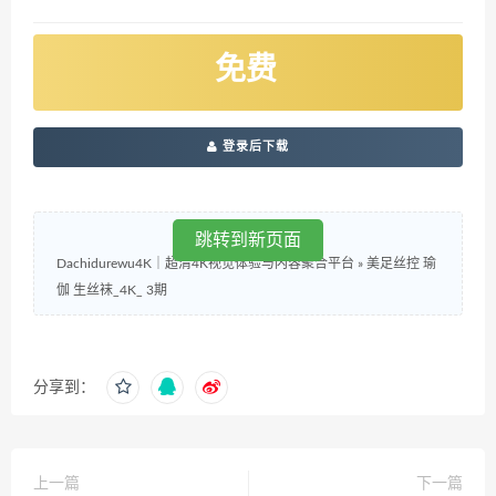
免费
登录后下载
跳转到新页面
Dachidurewu4K｜超清4K视觉体验与内容聚合平台
»
美足丝控 瑜
伽 生丝袜_4K_ 3期
分享到：
上一篇
下一篇