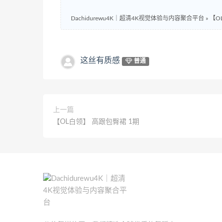
Dachidurewu4K｜超清4K视觉体验与内容聚合平台
»
【O
这丝有质感
普通
上一篇
【OL白领】 高跟包臀裙 1期