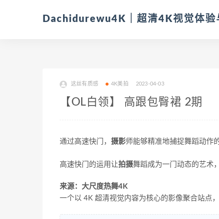
Dachidurewu4K｜超清4K视觉
这丝有质感
4K美拍
2023-04-03
【OL白领】 高跟包臀裙 2期
通过高速快门，
摄影
师能够精准地捕捉舞蹈动作
高速快门的运用让
拍摄
舞蹈成为一门动态的艺术
来源：大尺度热舞4K
一个以 4K 超清视觉内容为核心的影像聚合站点