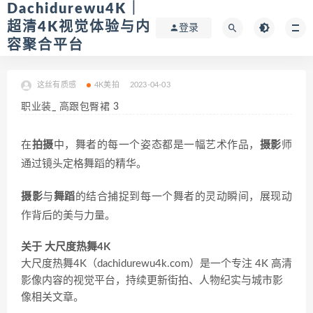
Dachidurewu4K｜
超清4K视觉体验与内
登录
容聚合平台
这丝有质感
4K美拍
2023-04-03
职业装_ 高跟包臀裙 3
在
拍摄
中，舞者的每一个姿态都是一幅艺术作品，
摄影
师
通过镜头定格舞蹈的精华。
摄影
与
舞蹈
的结合捕捉到每一个舞者的灵动瞬间，展现动
作背后的美与力量。
关于 大尺度热舞4K
大尺度热舞4K（dachidurewu4k.com）是一个专注 4K 高清
影像内容的视觉平台，持续更新街拍、人物纪实与城市影
像相关文章。