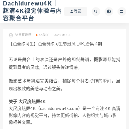
Dachidurewu4K｜
超清4K视觉体验与内
登录
容聚合平台
这丝有质感
4K美拍
2023-04-04
【芭蕾练习生】芭蕾舞练习生御姐风 _4K_合集 4期
无论是舞台上的表演还是户外的即兴舞蹈，
摄影
师都能捕
捉到舞者的灵魂，通过镜头传递情感。
摄影艺术与舞蹈完美结合，捕捉每个舞者动作的瞬间，展
现出极致的美感与动态之美。
关于 大尺度热舞4K
大尺度热舞4K（dachidurewu4k.com）是一个专注 4K 高清
影像内容的视觉平台，持续更新街拍、人物纪实与城市影
像相关文章。