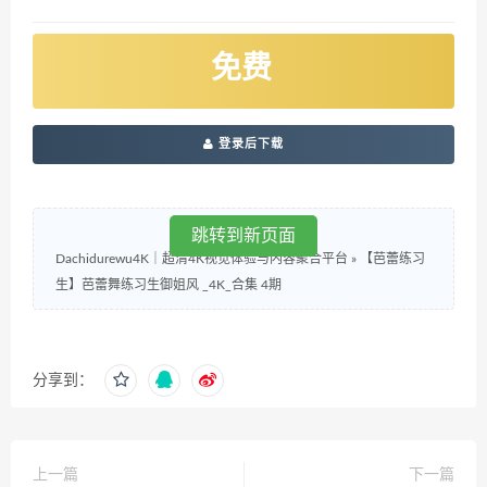
免费
登录后下载
跳转到新页面
Dachidurewu4K｜超清4K视觉体验与内容聚合平台
»
【芭蕾练习
生】芭蕾舞练习生御姐风 _4K_合集 4期
分享到：
上一篇
下一篇