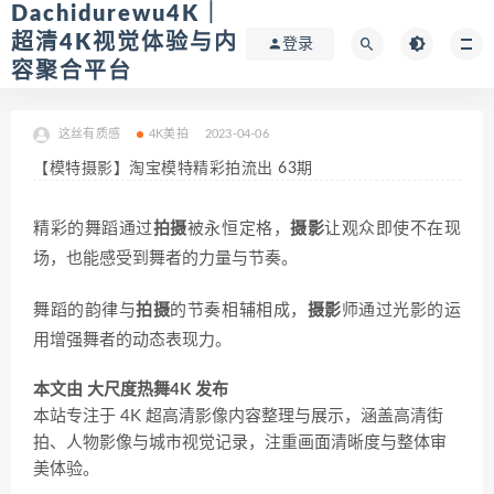
Dachidurewu4K｜
超清4K视觉体验与内
登录
容聚合平台
这丝有质感
4K美拍
2023-04-06
【模特摄影】淘宝模特精彩拍流出 63期
精彩的舞蹈通过
拍摄
被永恒定格，
摄影
让观众即使不在现
场，也能感受到舞者的力量与节奏。
舞蹈的韵律与
拍摄
的节奏相辅相成，
摄影
师通过光影的运
用增强舞者的动态表现力。
本文由 大尺度热舞4K 发布
本站专注于 4K 超高清影像内容整理与展示，涵盖高清街
拍、人物影像与城市视觉记录，注重画面清晰度与整体审
美体验。