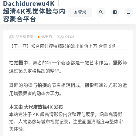
Dachidurewu4K｜
超清4K视觉体验与内
登录
容聚合平台
这丝有质感
4K美拍
2023-04-06
【王一菲】知名网红模特精彩拍流出价值上万 合集 6期
在
拍摄
中，舞者的每一个姿态都是一幅艺术作品，
摄影
师
通过镜头定格舞蹈的精华。
舞蹈的韵律与
拍摄
的节奏相辅相成，
摄影
师通过光影的运
用增强舞者的动态表现力。
本文由 大尺度热舞4K 发布
本站专注于 4K 超高清影像内容整理与展示，涵盖高清街
拍、人物影像与城市视觉记录，注重画面清晰度与整体审
美体验。