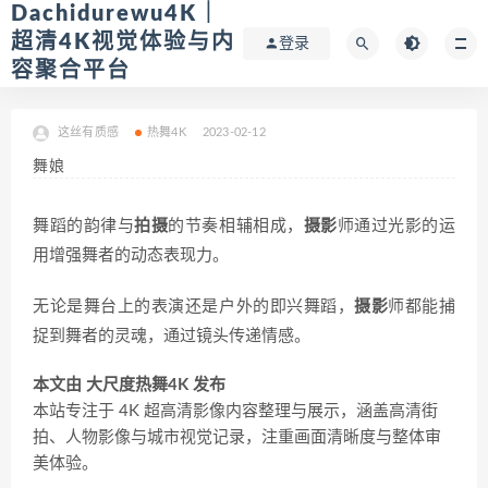
Dachidurewu4K｜
超清4K视觉体验与内
登录
容聚合平台
这丝有质感
热舞4K
2023-02-12
舞娘
舞蹈的韵律与
拍摄
的节奏相辅相成，
摄影
师通过光影的运
用增强舞者的动态表现力。
无论是舞台上的表演还是户外的即兴舞蹈，
摄影
师都能捕
捉到舞者的灵魂，通过镜头传递情感。
本文由 大尺度热舞4K 发布
本站专注于 4K 超高清影像内容整理与展示，涵盖高清街
拍、人物影像与城市视觉记录，注重画面清晰度与整体审
美体验。