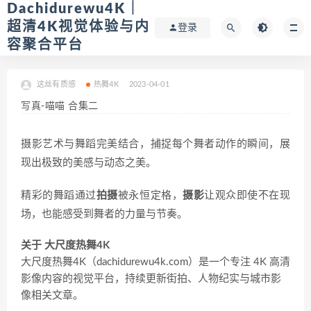
Dachidurewu4K｜
超清4K视觉体验与内
登录
容聚合平台
这丝有质感
热舞4K
2023-04-01
写真-喵喵 合集二
摄影艺术与舞蹈完美结合，捕捉每个舞者动作的瞬间，展
现出极致的美感与动态之美。
精彩的舞蹈通过
拍摄
被永恒定格，
摄影
让观众即使不在现
场，也能感受到舞者的力量与节奏。
关于 大尺度热舞4K
大尺度热舞4K（dachidurewu4k.com）是一个专注 4K 高清
影像内容的视觉平台，持续更新街拍、人物纪实与城市影
像相关文章。