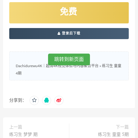
免费
登录后下载
跳转到新页面
Dachidurewu4K｜超清4K视觉体验与内容聚合平台
»
练习生 童童
4期
分享到：
上一篇
下一篇
练习生 梦梦 期
练习生 童童 5期