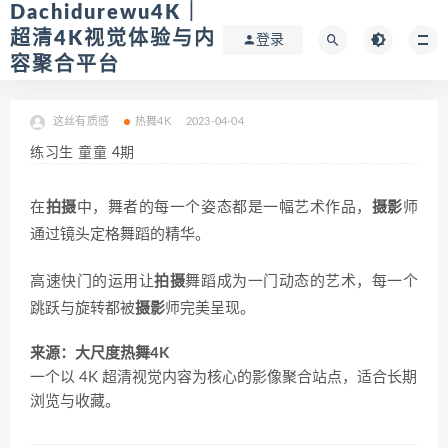
Dachidurewu4K｜
超清4K视觉体验与内
登录
容聚合平台
这丝有质感
热舞4K
2023-04-04
练习生 童童 4期
在
拍摄
中，舞者的每一个姿态都是一幅艺术作品，
摄影
师
通过镜头定格舞蹈的精华。
高速快门的运用让
拍摄
舞蹈成为一门动态的艺术，每一个
跳跃与旋转都被
摄影
师完美呈现。
来源：大尺度热舞4K
一个以 4K 超清视觉内容为核心的影像聚合站点，适合长期
浏览与收藏。