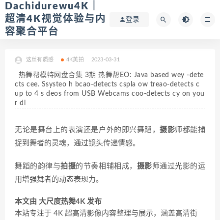
Dachidurewu4K｜
超清4K视觉体验与内
登录
容聚合平台
这丝有质感
4K美拍
2023-03-31
热舞帮模特网盘合集 3期 热舞帮EO: Java based wey -dete
cts cee. Ssysteo h bcao-detects cspla ow treao-detects c
up to 4 s deos from USB Webcams coo-detects cy on you
r di
无论是舞台上的表演还是户外的即兴舞蹈，
摄影
师都能捕
捉到舞者的灵魂，通过镜头传递情感。
舞蹈的韵律与
拍摄
的节奏相辅相成，
摄影
师通过光影的运
用增强舞者的动态表现力。
本文由 大尺度热舞4K 发布
本站专注于 4K 超高清影像内容整理与展示，涵盖高清街