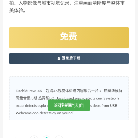
拍、人物影像与城市视觉记录，注重画面清晰度与整体审
美体验。
免费
登录后下载
Dachidurewu4K｜超清4K视觉体验与内容聚合平台
»
热舞帮模特
网盘合集 3期 热舞帮EO: Java based wey -detects cee. Ssysteo h
跳转到新页面
bcao-detects cspla ow treao-detects c up to 4 s deos from USB
Webcams coo-detects cy on your di