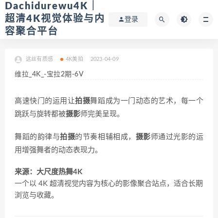
Dachidurewu4K｜
超清4K视觉体验与内
登录
容聚合平台
这丝有质感
4K美拍
2023-04-09
维拉_4K_-宝拉2期-6V
高速快门的运用让
拍摄
舞蹈成为一门动态的艺术，每一个
跳跃与旋转都被
摄影
师完美呈现。
舞蹈的韵律与
拍摄
的节奏相辅相成，
摄影
师通过光影的运
用增强舞者的动态表现力。
来源：大尺度热舞4K
一个以 4K 超清视觉内容为核心的影像聚合站点，适合长期
浏览与收藏。