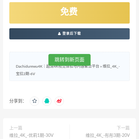
免费
登录后下载
跳转到新页面
Dachidurewu4K｜超清4K视觉体验与内容聚合平台
»
维拉_4K_-
宝拉2期-6V
分享到：
上一篇
下一篇
维拉_4K_-优莉1期-30V
维拉_4K_-彤彤3期-20V