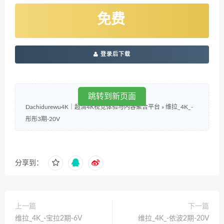
免费
登录后下载
跳转到新页面
Dachidurewu4K｜超清4K视觉体验与内容聚合平台
»
维拉_4K_-
彤彤3期-20V
分享到：
上一篇
下一篇
维拉_4K_-宝拉2期-6V
维拉_4K_-依波2期-20V