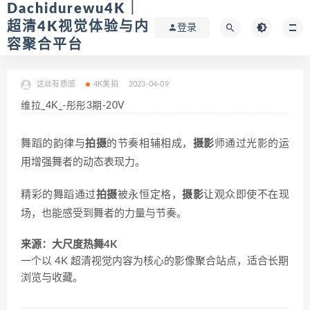
Dachidurewu4K｜
超清4K视觉体验与内
登录
容聚合平台
这丝有质感
4K美拍
2023-04-09
维拉_4K_-彤彤3期-20V
舞蹈的韵律与
拍摄
的节奏相辅相成，
摄影
师通过光影的运
用增强舞者的动态表现力。
精彩的舞蹈通过
拍摄
被永恒定格，
摄影
让观众即使不在现
场，也能感受到舞者的力量与节奏。
来源：大尺度热舞4K
一个以 4K 超清视觉内容为核心的影像聚合站点，适合长期
浏览与收藏。