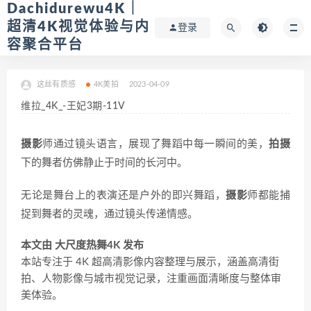
Dachidurewu4K｜
超清4K视觉体验与内
登录
容聚合平台
这丝有质感
4K美拍
2023-04-09
维拉_4K_-王妃3期-11V
摄影
师通过镜头语言，展现了舞蹈中每一瞬间的美，
拍摄
下的舞者仿佛静止于时间的长河中。
无论是舞台上的表演还是户外的即兴舞蹈，
摄影
师都能捕
捉到舞者的灵魂，通过镜头传递情感。
本文由 大尺度热舞4K 发布
本站专注于 4K 超高清影像内容整理与展示，涵盖高清街
拍、人物影像与城市视觉记录，注重画面清晰度与整体审
美体验。