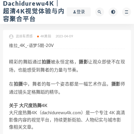
Dachidurewu4K｜
超清4K视觉体验与内
登录
容聚合平台
这丝有质感
4K美拍
2023-04-09
维拉_4K_-语梦5期-20V
精彩的舞蹈通过
拍摄
被永恒定格，
摄影
让观众即使不在现
场，也能感受到舞者的力量与节奏。
在
拍摄
中，舞者的每一个姿态都是一幅艺术作品，
摄影
师
通过镜头定格舞蹈的精华。
关于 大尺度热舞4K
大尺度热舞4K（dachidurewu4k.com）是一个专注 4K 高清
影像内容的视觉平台，持续更新街拍、人物纪实与城市影
像相关文章。