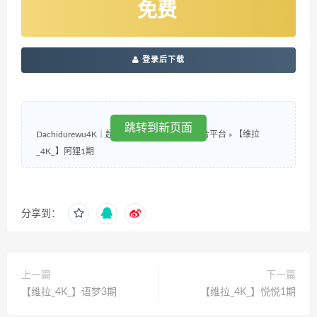
免费
登录后下载
跳转到新页面
Dachidurewu4K｜超清4K视觉体验与内容聚合平台
»
【维拉
_4K_】阿狸1期
分享到：
上一篇
下一篇
【维拉_4K_】语梦3期
【维拉_4K_】悦悦1期