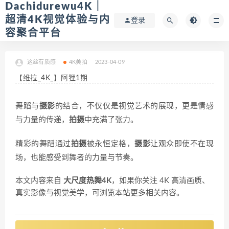
Dachidurewu4K｜
超清4K视觉体验与内
登录
容聚合平台
这丝有质感
4K美拍
2023-04-09
【维拉_4K_】阿狸1期
舞蹈与
摄影
的结合，不仅仅是视觉艺术的展现，更是情感
与力量的传递，
拍摄
中充满了张力。
精彩的舞蹈通过
拍摄
被永恒定格，
摄影
让观众即使不在现
场，也能感受到舞者的力量与节奏。
本文内容来自
大尺度热舞4K
，如果你关注 4K 高清画质、
真实影像与视觉美学，可浏览本站更多相关内容。