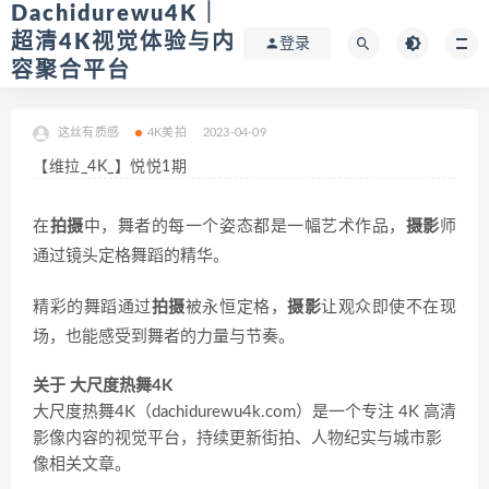
Dachidurewu4K｜
超清4K视觉体验与内
登录
容聚合平台
这丝有质感
4K美拍
2023-04-09
【维拉_4K_】悦悦1期
在
拍摄
中，舞者的每一个姿态都是一幅艺术作品，
摄影
师
通过镜头定格舞蹈的精华。
精彩的舞蹈通过
拍摄
被永恒定格，
摄影
让观众即使不在现
场，也能感受到舞者的力量与节奏。
关于 大尺度热舞4K
大尺度热舞4K（dachidurewu4k.com）是一个专注 4K 高清
影像内容的视觉平台，持续更新街拍、人物纪实与城市影
像相关文章。